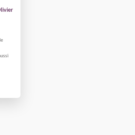
livier
de
ussi