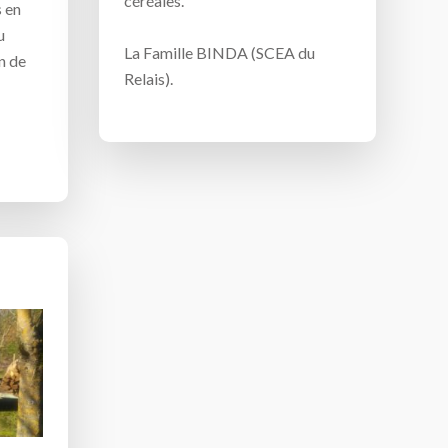
céréales.
s en
u
La Famille BINDA (SCEA du
n de
Relais).